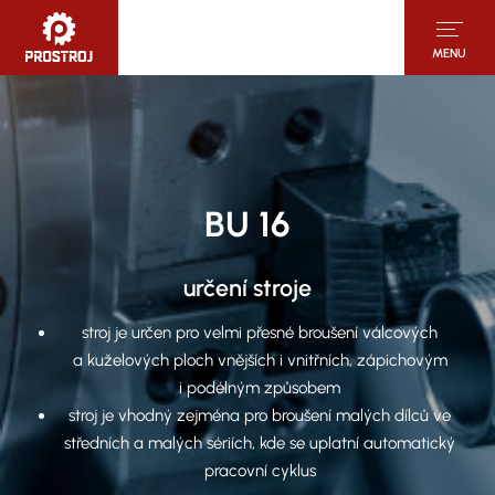
MENU
BU 16
určení stroje
stroj je určen pro velmi přesné broušení válcových
a kuželových ploch vnějších i vnitřních, zápichovým
i podélným způsobem
stroj je vhodný zejména pro broušení malých dílců ve
středních a malých sériích, kde se uplatní automatický
pracovní cyklus