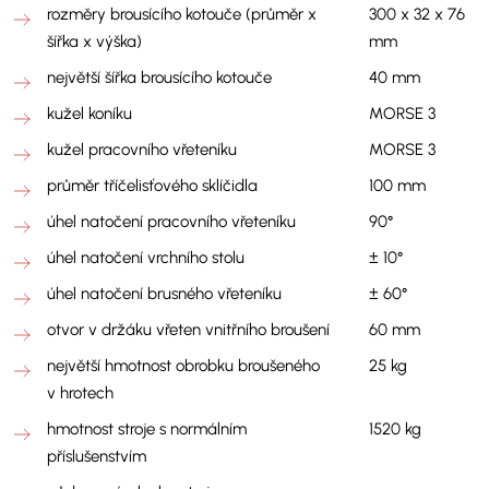
rozměry brousícího kotouče (průměr x
300 x 32 x 76
šířka x výška)
mm
největší šířka brousícího kotouče
40 mm
kužel koníku
MORSE 3
kužel pracovního vřeteníku
MORSE 3
průměr tříčelisťového sklíčidla
100 mm
úhel natočení pracovního vřeteníku
90°
úhel natočení vrchního stolu
± 10°
úhel natočení brusného vřeteníku
± 60°
otvor v držáku vřeten vnitřního broušení
60 mm
největší hmotnost obrobku broušeného
25 kg
v hrotech
hmotnost stroje s normálním
1520 kg
příslušenstvím