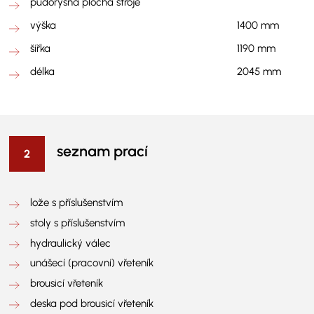
půdorysná plocha stroje
výška
1400 mm
šířka
1190 mm
délka
2045 mm
seznam prací
lože s příslušenstvím
stoly s příslušenstvím
hydraulický válec
unášecí (pracovní) vřeteník
brousicí vřeteník
deska pod brousicí vřeteník